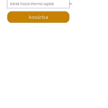
kosárba
Hajbalzsamok,
kondícionálók