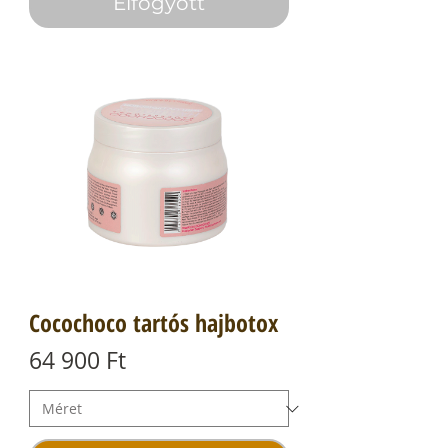
Elfogyott
0
F
t
/
1
0
m
i
l
l
i
l
i
t
e
r
Cocochoco tartós hajbotox
Ár
64 900 Ft