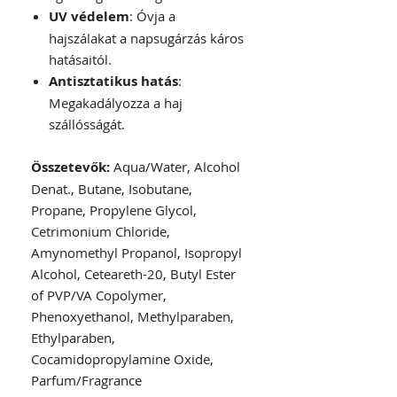
UV védelem
: Óvja a
hajszálakat a napsugárzás káros
hatásaitól.
Antisztatikus hatás
:
Megakadályozza a haj
szállósságát.
Összetevők:
Aqua/Water, Alcohol
Denat., Butane, Isobutane,
Propane, Propylene Glycol,
Cetrimonium Chloride,
Amynomethyl Propanol, Isopropyl
Alcohol, Ceteareth-20, Butyl Ester
of PVP/VA Copolymer,
Phenoxyethanol, Methylparaben,
Ethylparaben,
Cocamidopropylamine Oxide,
Parfum/Fragrance