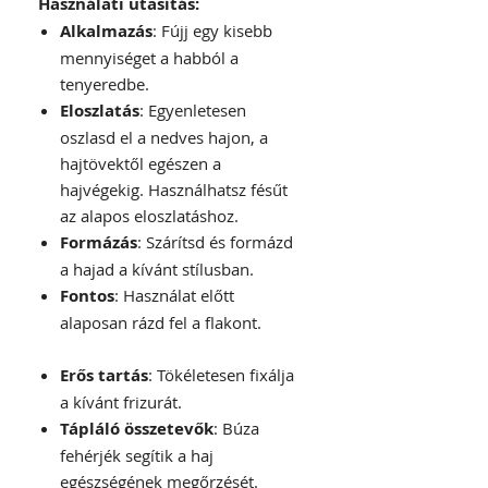
Használati utasítás:
Alkalmazás
: Fújj egy kisebb
mennyiséget a habból a
tenyeredbe.
Eloszlatás
: Egyenletesen
oszlasd el a nedves hajon, a
hajtövektől egészen a
hajvégekig. Használhatsz fésűt
az alapos eloszlatáshoz.
Formázás
: Szárítsd és formázd
a hajad a kívánt stílusban.
Fontos
: Használat előtt
alaposan rázd fel a flakont.
Erős tartás
: Tökéletesen fixálja
a kívánt frizurát.
Tápláló összetevők
: Búza
fehérjék segítik a haj
egészségének megőrzését.