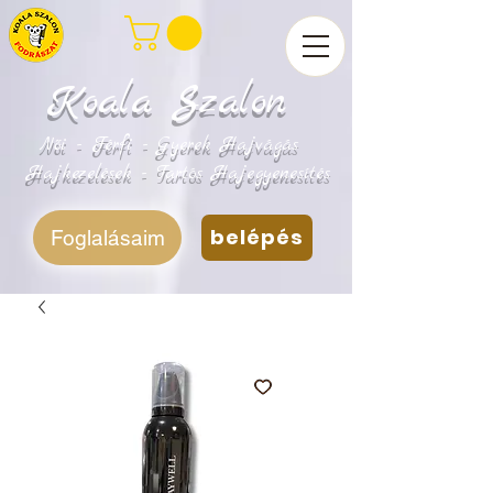
Koala Szalon
Női - Férfi - Gyerek Hajvágás
Hajkezelések - Tartós Hajegyenesítés
belépés
Foglalásaim