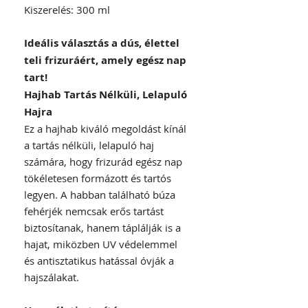
Kiszerelés: 300 ml
Ideális választás a dús, élettel
teli frizuráért, amely egész nap
tart!
Hajhab Tartás Nélküli, Lelapuló
Hajra
Ez a hajhab kiváló megoldást kínál
a tartás nélküli, lelapuló haj
számára, hogy frizurád egész nap
tökéletesen formázott és tartós
legyen. A habban található búza
fehérjék nemcsak erős tartást
biztosítanak, hanem táplálják is a
hajat, miközben UV védelemmel
és antisztatikus hatással óvják a
hajszálakat.