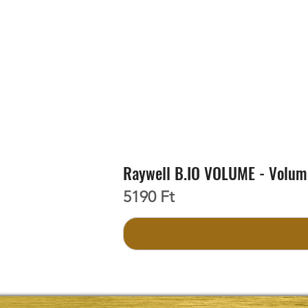
Raywell B.IO VOLUME - Volum
Ár
5190 Ft