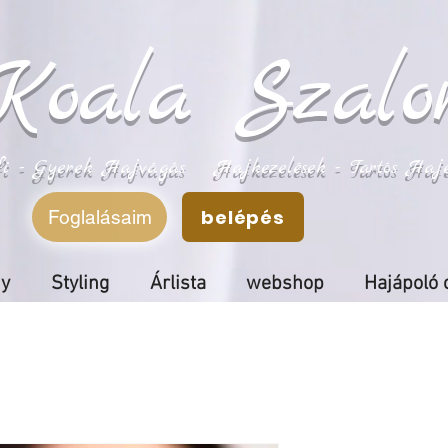
Koala Szalo
fi - Gyerek Hajvágás Hajkezelések - Tartós Hajeg
belépés
Foglalásaim
ny
Styling
Árlista
webshop
Hajápoló