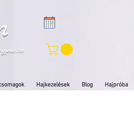
n
yenesítés
 csomagok
Hajkezelések
Blog
Hajpróba