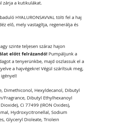
zárja a kutikulákat.
abaduló HYALURONSAVVAL tölti fel a haj
éz elő, mely vastagítja, regenerálja és
agy szinte teljesen száraz hajon
lat előtt felrázandó!
Pumpáljunk a
agot a tenyerünkbe, majd oszlassuk el a
gyelve a hajvégekre! Végül szárítsuk meg,
 igényel!
, Dimethiconol, Hexyldecanol, Dibutyl
m/Fragrance, Dibutyl Ethylhexanoyl
Dioxide), Ci 77499 (IRON Oxides),
amal, Hydroxycitronellal, Sodium
s, Glyceryl Dioleate, Triolein