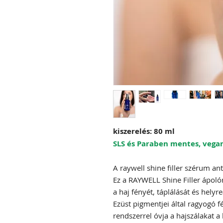
kiszerelés: 80 ml
SLS és Paraben mentes, vegan
A raywell shine filler szérum an
Ez a RAYWELL Shine Filler ápoló
a haj fényét, táplálását és helyre
Ezüst pigmentjei által ragyogó 
rendszerrel óvja a hajszálakat a