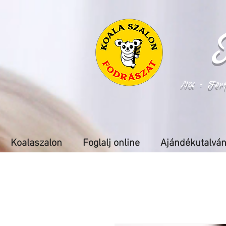
Női - Fér
Koalaszalon
Foglalj online
Ajándékutalvá