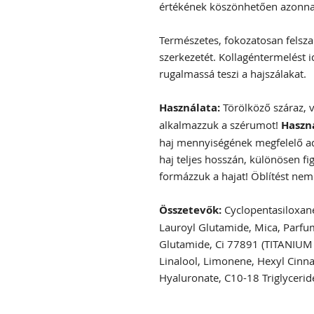
értékének köszönhetően azonnal 
Természetes, fokozatosan felsz
szerkezetét. Kollagéntermelést id
rugalmassá teszi a hajszálakat.
Használata:
Törölköző száraz, v
alkalmazzuk a szérumot!
Haszná
haj mennyiségének megfelelő ad
haj teljes hosszán, különösen fi
formázzuk a hajat! Öblítést nem
Összetevők:
Cyclopentasiloxane
Lauroyl Glutamide, Mica, Parfu
Glutamide, Ci 77891 (TITANIUM 
Linalool, Limonene, Hexyl Cinn
Hyaluronate, C10-18 Triglyceride