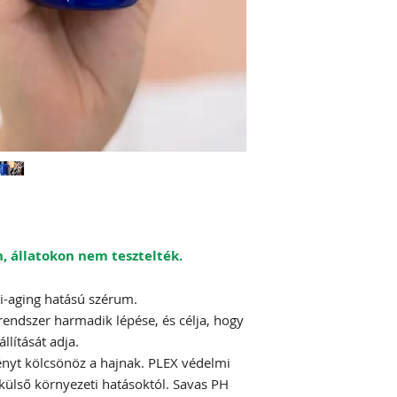
, állatokon nem tesztelték.
ti-aging hatású szérum.
rendszer harmadik lépése, és célja, hogy
állítását adja.
fényt kölcsönöz a hajnak. PLEX védelmi
 külső környezeti hatásoktól. Savas PH