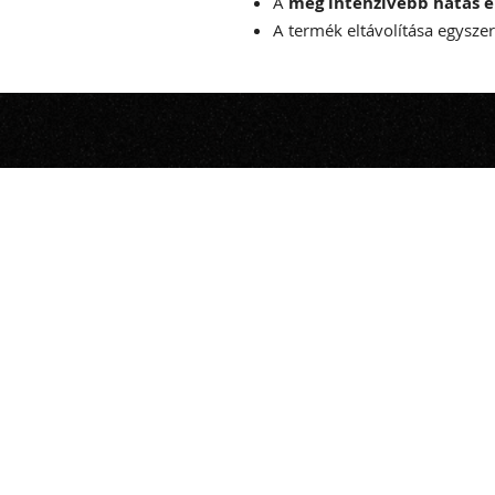
A
még intenzívebb hatás é
A termék eltávolítása egyszerű