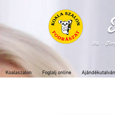
Női - Fér
Koalaszalon
Foglalj online
Ajándékutalvá