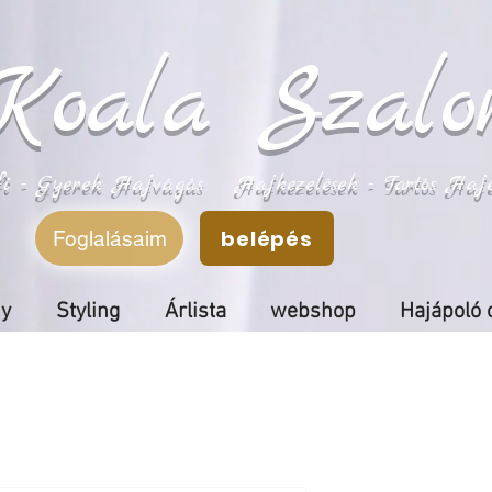
Koala Szalo
fi - Gyerek Hajvágás Hajkezelések - Tartós Hajeg
belépés
Foglalásaim
ny
Styling
Árlista
webshop
Hajápoló