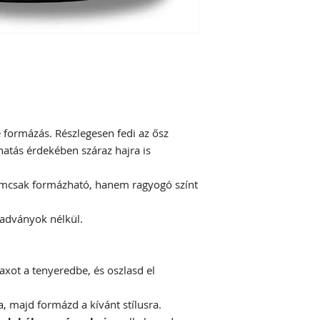
e formázás. Részlegesen fedi az ősz
hatás érdekében száraz hajra is
emcsak formázható, hanem ragyogó színt
adványok nélkül.
xot a tenyeredbe, és oszlasd el
a, majd formázd a kívánt stílusra.