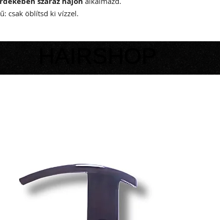
rdekében száraz hajon
alkalmazd.
: csak öblítsd ki vízzel.
HAIRSHOP
HAIRSHOP