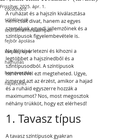
Frissítve:
2025. ápr. 1.
cocochoco
A ruházat és a hajszín kiválasztása 
színtípusok
nem csak divat, hanem az egyes 
személyek egyedi jellemzőinek és a 
szulfátmentes sampon
színtípusok figyelembevétele is.
fejbőr ápolása
Ne félj kísérletezni és kihozni a 
korpás hajra
legtöbbet a hajszínedből és a 
hajhullás
színtípusodból. A színtípusok 
hajnövesztés
ismeretével ezt megteheted. Ugye, 
ismered azt az érzést, amikor a hajad 
hajkezelés
és a ruháid egyszerre hozzák a 
maximumot? Nos, most megosztok 
néhány trükköt, hogy ezt elérhesd!
1. Tavasz típus
A tavasz színtípusok gyakran 