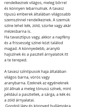
rendelkeznek világos, meleg bőrrel 
és könnyen lebarnulnak.
 A tavasz 
típusú emberek általában világosabb 
szemszínnel rendelkeznek. A szemük 
színe lehet kék, zöld, szürke vagy akár 
mézesbarna is. 
Ha tavasztípus vagy, akkor a napfény 
és a frissesség színei közt találod 
magad. A könnyedebb, aranyló 
hajszínek és a pasztell árnyalatok itt 
a te tereped.
A tavasz színtípusok haja általában 
világos barna, vörös vagy 
aranybarna. Ezeknek az egyéneknek 
jól állnak a meleg tónusú színek, mint 
például a pasztellek, a sárga, a kék és 
a zöld árnyalatai.
 Gondolj lágy és könnyed hullámokra 