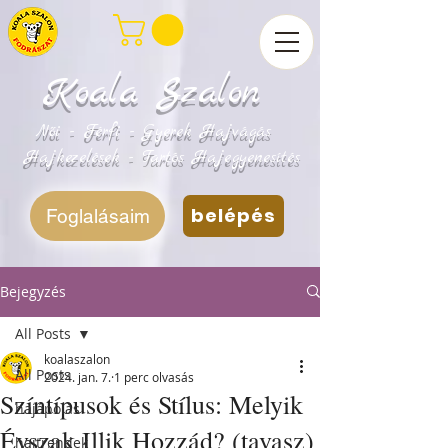
Koala Szalon
Női - Férfi - Gyerek Hajvágás
Hajkezelések - Tartós Hajegyenesítés
belépés
Foglalásaim
Bejegyzés
All Posts
koalaszalon
All Posts
2024. jan. 7.
1 perc olvasás
Színtípusok és Stílus: Melyik
hajápolás
Évszak Illik Hozzád? (tavasz)
hajtrendek