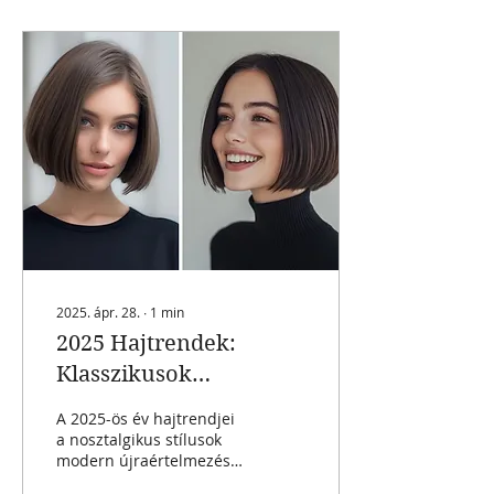
2025. ápr. 28.
∙
1
min
2025 Hajtrendek:
Klasszikusok
Újjászületése és Merész
A 2025-ös év hajtrendjei
Újdonságok
a nosztalgikus stílusok
modern újraértelmezését
hozzák, miközben teret