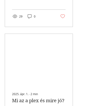
engednek a
kreativitásnak és az
egyéniség...
29
0
2025. ápr. 1.
∙
2
min
Mi az a plex és mire jó?