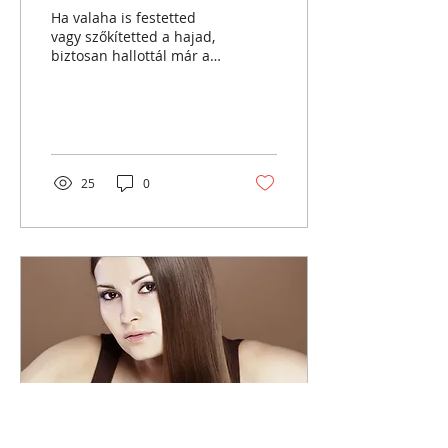
Ha valaha is festetted
vagy szőkítetted a hajad,
biztosan hallottál már a
hajkárosodás
veszélyeiről. A vegyi
kezelések, a hőhatások és
a...
25
0