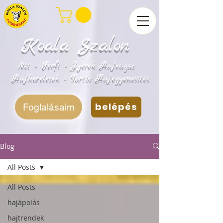
Koala Szalon
Női - Férfi - Gyerek Hajvágás
Hajkezelések - Tartós Hajegyenesítés
belépés
Foglalásaim
Blog
All Posts
All Posts
hajápolás
hajtrendek