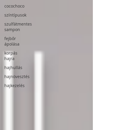
cocochoco
színtípusok
szulfátmentes
sampon
fejbőr
ápolása
korpás
hajra
hajhullás
hajnövesztés
hajkezelés