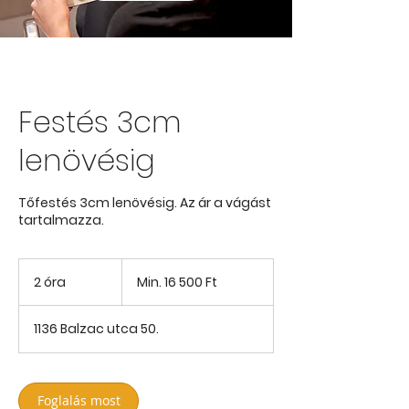
Festés 3cm
lenövésig
Tőfestés 3cm lenövésig. Az ár a vágást
tartalmazza.
Min.
16 500
2 óra
2
Min. 16 500 Ft
magyar
forint
ó
r
1136 Balzac utca 50.
a
Foglalás most