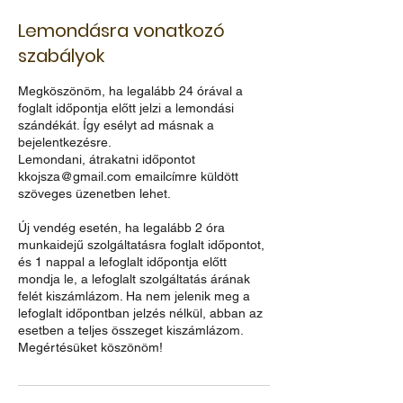
Lemondásra vonatkozó
szabályok
Megköszönöm, ha legalább 24 órával a
foglalt időpontja előtt jelzi a lemondási
szándékát. Így esélyt ad másnak a
bejelentkezésre.
Lemondani, átrakatni időpontot
kkojsza@gmail.com emailcímre küldött
szöveges üzenetben lehet.
Új vendég esetén, ha legalább 2 óra
munkaidejű szolgáltatásra foglalt időpontot,
és 1 nappal a lefoglalt időpontja előtt
mondja le, a lefoglalt szolgáltatás árának
felét kiszámlázom. Ha nem jelenik meg a
lefoglalt időpontban jelzés nélkül, abban az
esetben a teljes összeget kiszámlázom.
Megértésüket köszönöm!