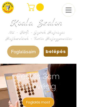
Koala Szalon
Női - Férfi - Gyerek Hajvágás
Hajkezelések - Tartós Hajegyenesítés
belépés
Foglalásaim
Festés 3cm
lenövésig
Foglalás most