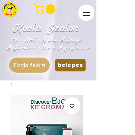
Koala Szalon
Női - Férfi - Gyerek Hajvágás
Hajkezelések - Tartós Hajegyenesítés
belépés
Foglalásaim