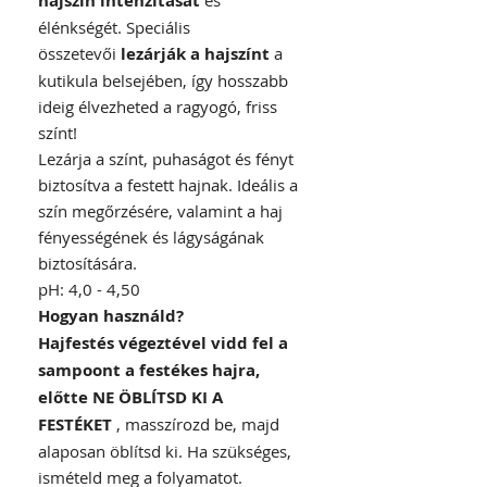
hajszín intenzitását
élénkségét. Speciális
összetevői
lezárják a hajszínt
a
kutikula belsejében, így hosszabb
ideig élvezheted a ragyogó, friss
színt!
Lezárja a színt, puhaságot és fényt
biztosítva a festett hajnak. Ideális a
szín megőrzésére, valamint a haj
fényességének és lágyságának
biztosítására.
pH: 4,0 - 4,50
Hogyan használd?
Hajfestés végeztével vidd fel a
sampoont a festékes hajra,
előtte NE ÖBLÍTSD KI A
FESTÉKET
, masszírozd be, majd
alaposan öblítsd ki. Ha szükséges,
ismételd meg a folyamatot.