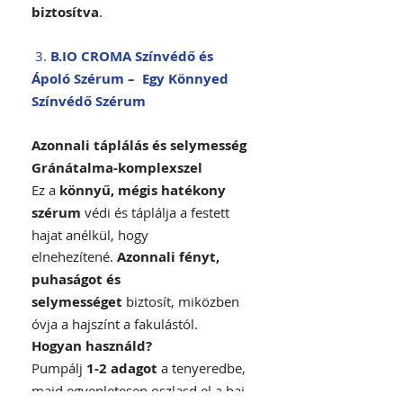
biztosítva
.
3.
B.IO CROMA Színvédő és
Ápoló Szérum – Egy Könnyed
Színvédő Szérum
Azonnali táplálás és selymesség
Gránátalma-komplexszel
Ez a
könnyű, mégis hatékony
szérum
védi és táplálja a festett
hajat anélkül, hogy
elnehezítené.
Azonnali fényt,
puhaságot és
selymességet
biztosít, miközben
óvja a hajszínt a fakulástól.
Hogyan használd?
Pumpálj
1-2 adagot
a tenyeredbe,
majd egyenletesen oszlasd el a haj