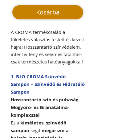
Kosárba
A CROMA termékcsalád a
tökéletes választás festett és kezelt
hajra! Hosszantartó színvédelem,
intenzív fény és selymes tapintás-
csak természetes hatóanyagokkal!
1. B.IO CROMA Színvédő
Sampon – Színvédő és Hidratáló
Sampon
Hosszantartó szín és puhaság
Mogyoró- és Gránátalma-
komplexszel
Ez a
kíméletes, színvédő
sampon
segít
megőrizni a
és