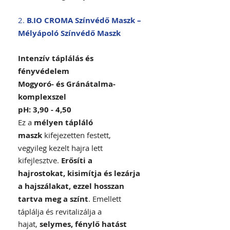
2.
B.IO CROMA Színvédő Maszk –
Mélyápoló Színvédő Maszk
Intenzív táplálás és
fényvédelem
Mogyoró- és Gránátalma-
komplexszel
pH: 3,90 - 4,50
Ez a
mélyen tápláló
maszk
kifejezetten festett,
vegyileg kezelt hajra lett
kifejlesztve.
Erősíti a
hajrostokat, kisimítja és lezárja
a hajszálakat, ezzel hosszan
tartva meg a színt
. Emellett
táplálja és revitalizálja a
hajat,
selymes, fénylő hatást