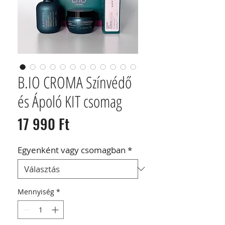
B.IO CROMA Színvédő
és Ápoló KIT csomag
Ár
17 990 Ft
Egyenként vagy csomagban
*
Mennyiség
*