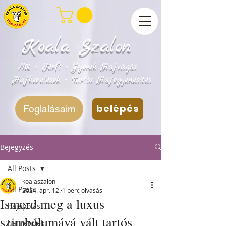
Koala Szalon
Női - Férfi - Gyerek Hajvágás
Hajkezelések - Tartós Hajegyenesítés
belépés
Foglalásaim
Bejegyzés
All Posts
koalaszalon
All Posts
2024. ápr. 12.
1 perc olvasás
Ismerd meg a luxus
hajápolás
szimbólumává vált tartós
hajtrendek