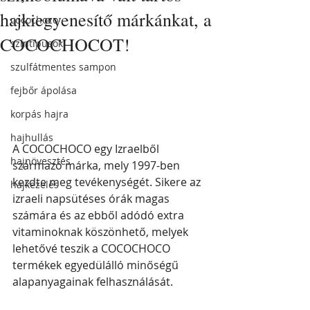
hajkiegyenesítő márkánkat, a
cocochoco
COCOCHOCOT!
színtípusok
szulfátmentes sampon
fejbőr ápolása
korpás hajra
hajhullás
A COCOCHOCO egy Izraelből 
hajnövesztés
származó márka, mely 1997-ben 
kezdte meg tevékenységét. Sikere az 
hajkezelés
izraeli napsütéses órák magas 
számára és az ebből adódó extra 
vitaminoknak köszönhető, melyek 
lehetővé teszik a COCOCHOCO 
termékek egyedülálló minőségű 
alapanyagainak felhasználását.