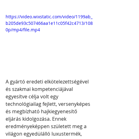
https://video.wixstatic.com/video/1199ab_
b205de93c507466aa1e11c05f42c4713/108
0p/mp4/file.mp4
A gyártó eredeti elkötelezettségével 
és szakmai kompetenciájával 
egyesítve célja volt egy 
technológiailag fejlett, versenyképes 
és megbízható hajkiegyenesítő 
eljárás kidolgozása. Ennek 
eredményeképpen született meg a 
világon egyedülálló luxustermék, 