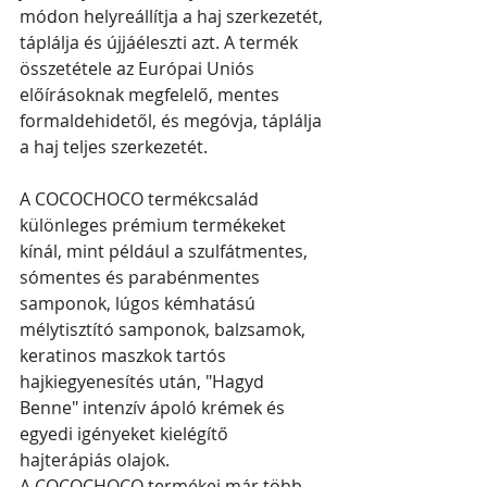
módon helyreállítja a haj szerkezetét, 
táplálja és újjáéleszti azt. A termék 
összetétele az Európai Uniós 
előírásoknak megfelelő, mentes 
formaldehidetől, és megóvja, táplálja 
a haj teljes szerkezetét.
A COCOCHOCO termékcsalád 
különleges prémium termékeket 
kínál, mint például a szulfátmentes, 
sómentes és parabénmentes 
samponok, lúgos kémhatású 
mélytisztító samponok, balzsamok, 
keratinos maszkok tartós 
hajkiegyenesítés után, "Hagyd 
Benne" intenzív ápoló krémek és 
egyedi igényeket kielégítő 
hajterápiás olajok.
A COCOCHOCO termékei már több 