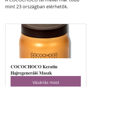
mint 23 országban elérhetők.
COCOCHOCO Keratin 
Hajregeneráló Maszk
Vásárlás most
cocochoco
koala szalon
hajegyenesítés
cocochoco
hajápolás