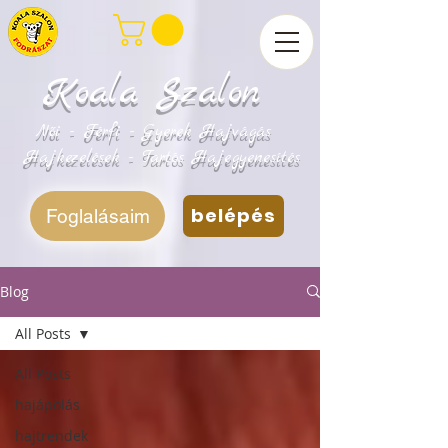
Koala Szalon
Női - Férfi - Gyerek Hajvágás
Hajkezelések - Tartós Hajegyenesítés
belépés
Foglalásaim
Blog
All Posts
All Posts
hajápolás
hajtrendek