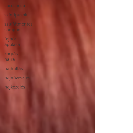
cocochoco
színtípusok
szulfátmentes
sampon
fejbőr
ápolása
korpás
hajra
hajhullás
hajnövesztés
hajkezelés