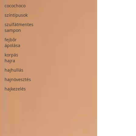
cocochoco
színtípusok
szulfátmentes
sampon
fejbőr
ápolása
korpás
hajra
hajhullás
hajnövesztés
hajkezelés