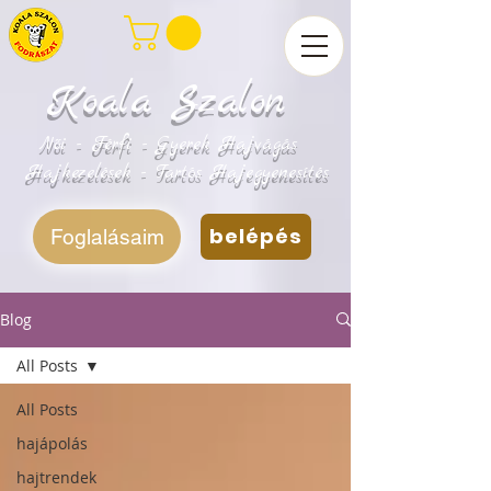
Koala Szalon
Női - Férfi - Gyerek Hajvágás
Hajkezelések - Tartós Hajegyenesítés
belépés
Foglalásaim
Blog
All Posts
All Posts
hajápolás
hajtrendek