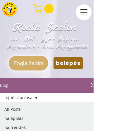
Koala Szalon
Női - Férfi - Gyerek Hajvágás
Hajkezelések - Tartós Hajegyenesítés
belépés
Foglalásaim
Blog
fejbőr ápolása
All Posts
hajápolás
hajtrendek