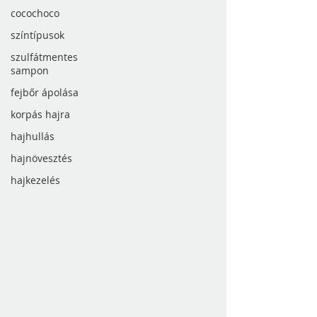
cocochoco
színtípusok
szulfátmentes
sampon
fejbőr ápolása
korpás hajra
hajhullás
hajnövesztés
hajkezelés